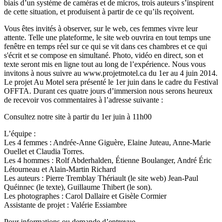
biais d’un système de caméras et de micros, trois auteurs s’inspirent
de cette situation, et produisent à partir de ce qu’ils reçoivent.
Vous êtes invités à observer, sur le web, ces femmes vivre leur
attente. Telle une plateforme, le site web ouvrira en tout temps une
fenêtre en temps réel sur ce qui se vit dans ces chambres et ce qui
s'écrit et se compose en simultané. Photo, vidéo en direct, son et
texte seront mis en ligne tout au long de l’expérience. Nous vous
invitons à nous suivre au www.projetmotel.ca du 1er au 4 juin 2014.
Le projet Au Motel sera présenté le 1er juin dans le cadre du Festival
OFFTA. Durant ces quatre jours d’immersion nous serons heureux
de recevoir vos commentaires à l’adresse suivante :
Consultez notre site à partir du 1er juin à 11h00
L’équipe :
Les 4 femmes : Andrée-Anne Giguère, Elaine Juteau, Anne-Marie
Ouellet et Claudia Torres.
Les 4 hommes : Rolf Abderhalden, Étienne Boulanger, André Éric
Létourneau et Alain-Martin Richard
Les auteurs : Pierre Tremblay Thériault (le site web) Jean-Paul
Quéinnec (le texte), Guillaume Thibert (le son).
Les photographes : Carol Dallaire et Gisèle Cormier
Assistante de projet : Valérie Essiambre
Pour informations ou demande d’entrevue