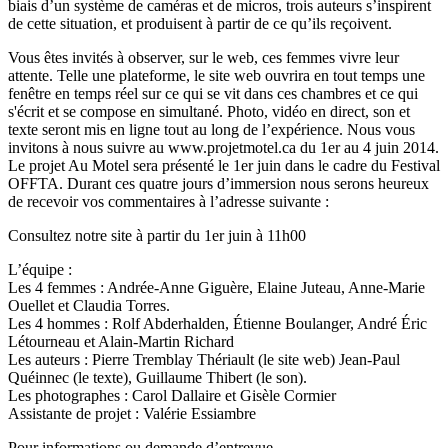
biais d’un système de caméras et de micros, trois auteurs s’inspirent
de cette situation, et produisent à partir de ce qu’ils reçoivent.
Vous êtes invités à observer, sur le web, ces femmes vivre leur
attente. Telle une plateforme, le site web ouvrira en tout temps une
fenêtre en temps réel sur ce qui se vit dans ces chambres et ce qui
s'écrit et se compose en simultané. Photo, vidéo en direct, son et
texte seront mis en ligne tout au long de l’expérience. Nous vous
invitons à nous suivre au www.projetmotel.ca du 1er au 4 juin 2014.
Le projet Au Motel sera présenté le 1er juin dans le cadre du Festival
OFFTA. Durant ces quatre jours d’immersion nous serons heureux
de recevoir vos commentaires à l’adresse suivante :
Consultez notre site à partir du 1er juin à 11h00
L’équipe :
Les 4 femmes : Andrée-Anne Giguère, Elaine Juteau, Anne-Marie
Ouellet et Claudia Torres.
Les 4 hommes : Rolf Abderhalden, Étienne Boulanger, André Éric
Létourneau et Alain-Martin Richard
Les auteurs : Pierre Tremblay Thériault (le site web) Jean-Paul
Quéinnec (le texte), Guillaume Thibert (le son).
Les photographes : Carol Dallaire et Gisèle Cormier
Assistante de projet : Valérie Essiambre
Pour informations ou demande d’entrevue